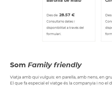
Baronia de Rialb
Gir
28.57
€
Des de
Des
Consulta'ns dates i
Cons
disponibilitat a través del
disp
formulari.
form
Som
Family friendly
Viatja amb qui vulguis: en parella, amb nens, en gru
El que fa especial el viatge és la companyia i no el d