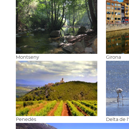
Montseny
Girona
Penedès
Delta de l