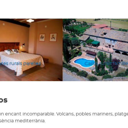
ses rurals parelles
Cases rurals famili
os
un encant incomparable. Volcans, pobles mariners, platg
ssència mediterrània.