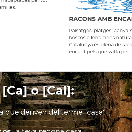
an adaptades per tot
amilies.
RACONS AMB ENCA
Paisatges, platges, penya-
boscos o fenòmens natural
Catalunya és plena de ra
encant pels que val la pena 
 [Ca] o [Cal]:
ia que deriven del terme "casa"
.es
, la teva segona casa