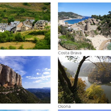
n
Costa Brava
Osona