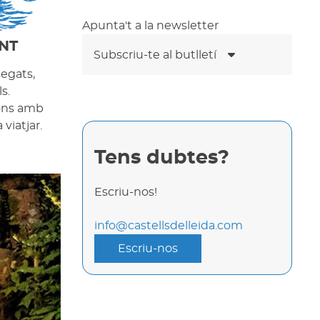
Apunta't a la newsletter
NT
Subscriu-te al butlletí
segats,
s.
cons amb
viatjar.
Tens dubtes?
Escriu-nos!
info@castellsdelleida.com
Escriu-nos