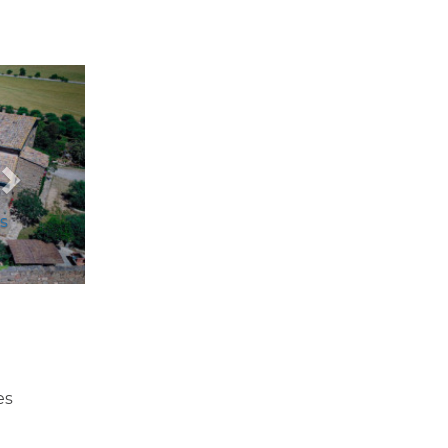
Següent
es
es