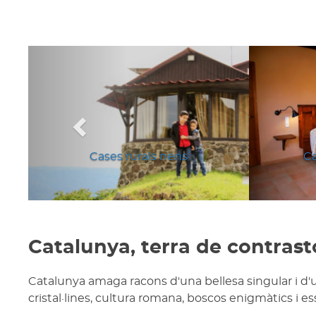
Anterior
Cases rurals nens
Ca
Catalunya, terra de contrast
Catalunya amaga racons d'una bellesa singular i d'
cristal·lines, cultura romana, boscos enigmàtics i e