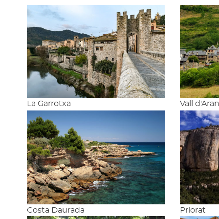
La Garrotxa
Vall d'Ara
Costa Daurada
Priorat