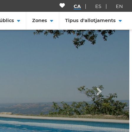
CA
ES
EN
úblics
Zones
Tipus d'allotjaments
Següent