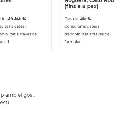
onell
Noguera, Caso Nou
(fins a 8 pax)
24.63
€
35
€
 de
Des de
ulta'ns dates i
Consulta'ns dates i
onibilitat a través del
disponibilitat a través del
ulari.
formulari.
p amb el gos...
estí