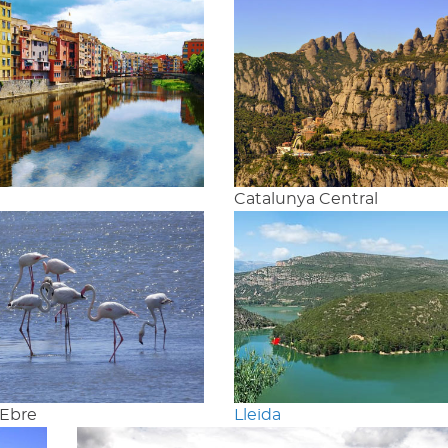
Catalunya Central
'Ebre
Lleida