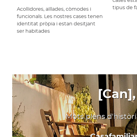
cases est
tipus de f
Acollidores, aïllades, còmodes i
funcionals. Les nostres cases tenen
identitat pròpia i estan desitjant
ser habitades
[Can],
Mots plens d'històr
Casafamiliar