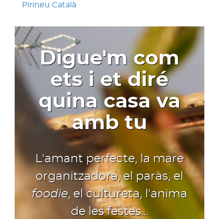
Pirineu Català
Digue'm com
ets i et diré
quina casa va
amb tu
L'amant perfecte, la mare
organitzadora, el paràs, el
foodie
, el cultureta, l'anima
de les festes...