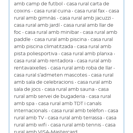
amb camp de futbol • casa rural carta de
coixins • casa rural cuina • casa rural fax • casa
rural amb gimnàs • casa rural amb jacuzzi •
casa rural amb jardí • casa rural amb llar de
foc • casa rural amb minibar • casa rural amb
paddle • casa rural amb piscina • casa rural
amb piscina climatitzada • casa rural amb
pista poliesportiva • casa rural amb planxa •
casa rural amb rentadora • casa rural amb
rentavaixelles • casa rural amb roba de llar •
casa rural s’admeten mascotes • casa rural
amb sala de celebracions • casa rural amb
sala de jocs • casa rural amb sauna • casa
rural amb servei de bugaderia • casa rural
amb spa • casa rural amb TDT i canals
internacionals • casa rural amb telèfon • casa
rural amb TV • casa rural amb terrassa • casa
rural amb wifi • casa rural amb tennis • casa
rural amb VISA-Mastercard