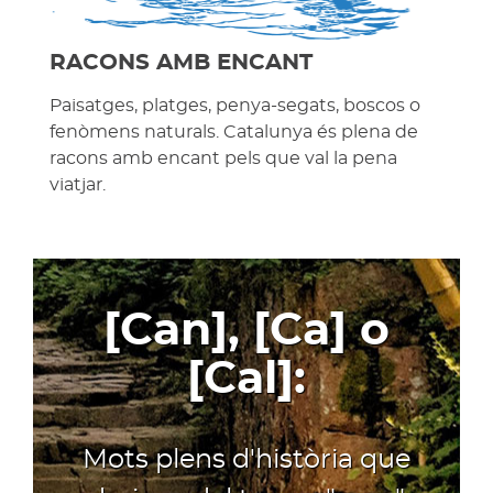
RACONS AMB ENCANT
Paisatges, platges, penya-segats, boscos o
fenòmens naturals. Catalunya és plena de
racons amb encant pels que val la pena
viatjar.
[Can], [Ca] o
[Cal]:
Mots plens d'història que