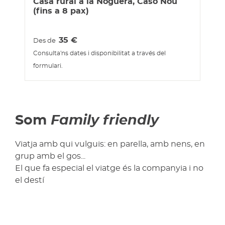
Casa rural a la Noguera, Caso Nou
(fins a 8 pax)
35
€
Des de
Consulta'ns dates i disponibilitat a través del
formulari.
Som
Family friendly
Viatja amb qui vulguis: en parella, amb nens, en
grup amb el gos...
El que fa especial el viatge és la companyia i no
el destí