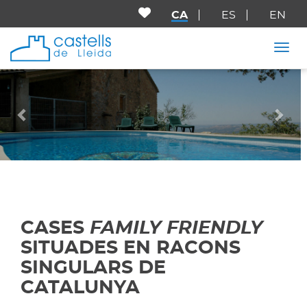
CA
ES
EN
Togg
Anterior
Seg
CASES
FAMILY FRIENDLY
SITUADES EN RACONS
SINGULARS DE
CATALUNYA