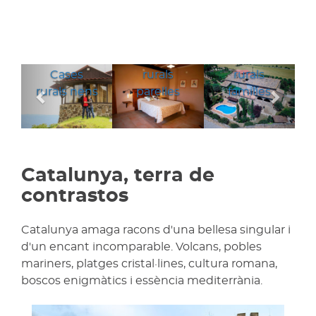
Cases
Cases
Anterior
Segü
Cases
rurals
rurals
rurals nens
parelles
families
Catalunya, terra de
contrastos
Catalunya amaga racons d'una bellesa singular i
d'un encant incomparable. Volcans, pobles
mariners, platges cristal·lines, cultura romana,
boscos enigmàtics i essència mediterrània.