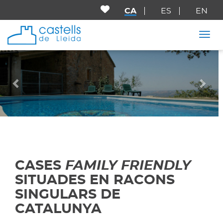
CA
ES
EN
Togg
Anterior
Seg
CASES
FAMILY FRIENDLY
SITUADES EN RACONS
SINGULARS DE
CATALUNYA