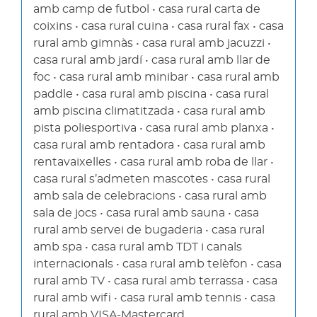
amb camp de futbol • casa rural carta de
coixins • casa rural cuina • casa rural fax • casa
rural amb gimnàs • casa rural amb jacuzzi •
casa rural amb jardí • casa rural amb llar de
foc • casa rural amb minibar • casa rural amb
paddle • casa rural amb piscina • casa rural
amb piscina climatitzada • casa rural amb
pista poliesportiva • casa rural amb planxa •
casa rural amb rentadora • casa rural amb
rentavaixelles • casa rural amb roba de llar •
casa rural s’admeten mascotes • casa rural
amb sala de celebracions • casa rural amb
sala de jocs • casa rural amb sauna • casa
rural amb servei de bugaderia • casa rural
amb spa • casa rural amb TDT i canals
internacionals • casa rural amb telèfon • casa
rural amb TV • casa rural amb terrassa • casa
rural amb wifi • casa rural amb tennis • casa
rural amb VISA-Mastercard