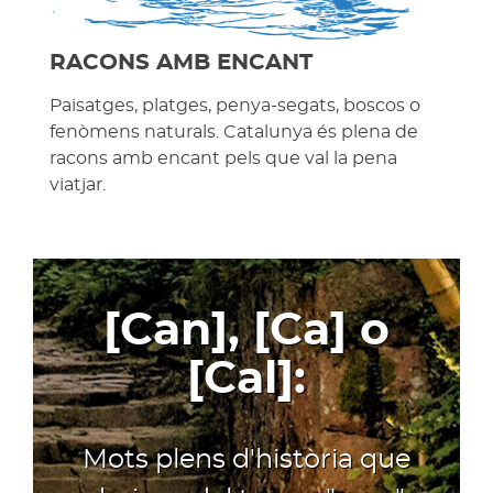
RACONS AMB ENCANT
Paisatges, platges, penya-segats, boscos o
fenòmens naturals. Catalunya és plena de
racons amb encant pels que val la pena
viatjar.
[Can], [Ca] o
[Cal]:
Mots plens d'història que