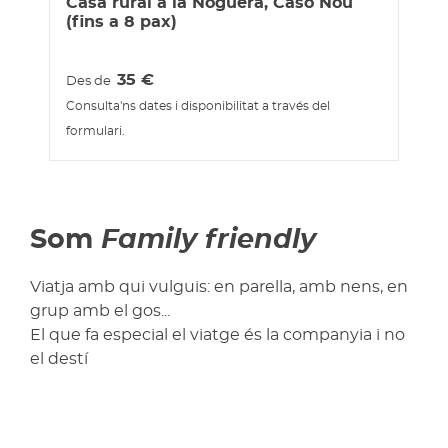
Casa rural a la Noguera, Caso Nou
(fins a 8 pax)
35
€
Des de
Consulta'ns dates i disponibilitat a través del
formulari.
Som
Family friendly
Viatja amb qui vulguis: en parella, amb nens, en
grup amb el gos...
El que fa especial el viatge és la companyia i no
el destí