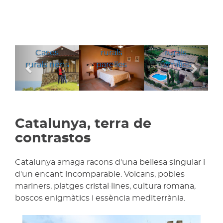
Cases
Cases
Anterior
Segü
Cases
rurals
rurals
rurals nens
parelles
families
Catalunya, terra de
contrastos
Catalunya amaga racons d'una bellesa singular i
d'un encant incomparable. Volcans, pobles
mariners, platges cristal·lines, cultura romana,
boscos enigmàtics i essència mediterrània.