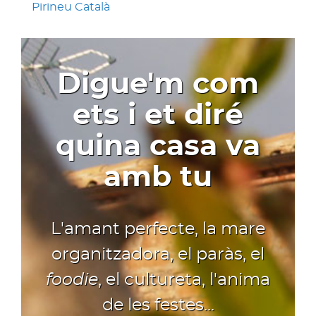
Pirineu Català
Digue'm com
ets i et diré
quina casa va
amb tu
L'amant perfecte, la mare
organitzadora, el paràs, el
foodie
, el cultureta, l'anima
de les festes...