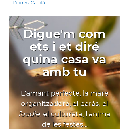
Pirineu Català
Digue'm com
ets i et diré
quina casa va
amb tu
L'amant perfecte, la mare
organitzadora, el paràs, el
foodie
, el cultureta, l'anima
de les festes...