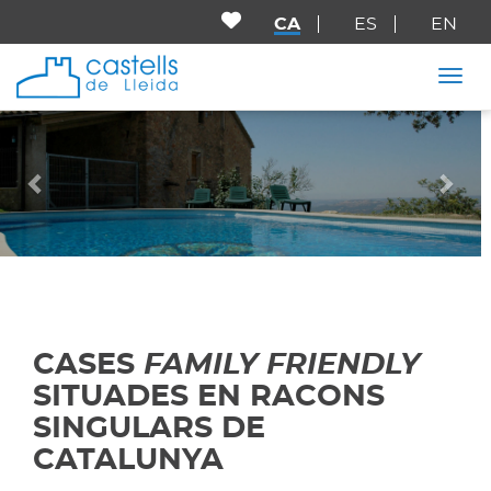
CA
ES
EN
Togg
Anterior
Seg
CASES
FAMILY FRIENDLY
SITUADES EN RACONS
SINGULARS DE
CATALUNYA