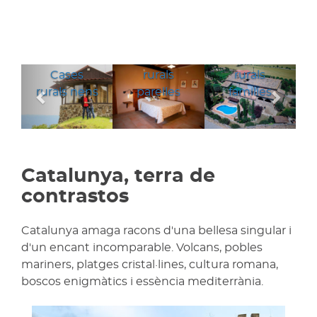
Cases
Cases
Anterior
Segü
Cases
rurals
rurals
rurals nens
parelles
families
Catalunya, terra de
contrastos
Catalunya amaga racons d'una bellesa singular i
d'un encant incomparable. Volcans, pobles
mariners, platges cristal·lines, cultura romana,
boscos enigmàtics i essència mediterrània.