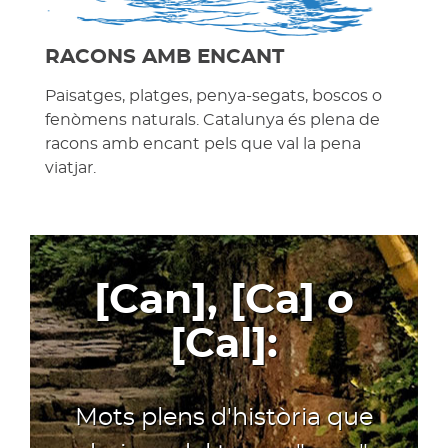
RACONS AMB ENCANT
Paisatges, platges, penya-segats, boscos o
fenòmens naturals. Catalunya és plena de
racons amb encant pels que val la pena
viatjar.
[Can], [Ca] o
[Cal]:
Mots plens d'història que