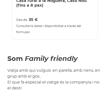
Casa rural a la Noguera, Caso Nou
(fins a 8 pax)
35
€
Des de
Consulta'ns dates i disponibilitat a través del
formulari.
Som
Family friendly
Viatja amb qui vulguis: en parella, amb nens, en
grup amb el gos...
El que fa especial el viatge és la companyia i no
el destí