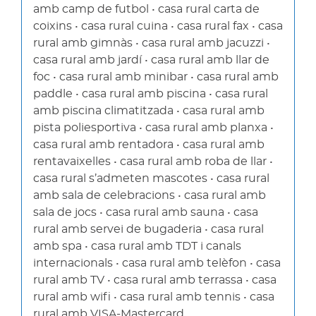
amb camp de futbol • casa rural carta de
coixins • casa rural cuina • casa rural fax • casa
rural amb gimnàs • casa rural amb jacuzzi •
casa rural amb jardí • casa rural amb llar de
foc • casa rural amb minibar • casa rural amb
paddle • casa rural amb piscina • casa rural
amb piscina climatitzada • casa rural amb
pista poliesportiva • casa rural amb planxa •
casa rural amb rentadora • casa rural amb
rentavaixelles • casa rural amb roba de llar •
casa rural s’admeten mascotes • casa rural
amb sala de celebracions • casa rural amb
sala de jocs • casa rural amb sauna • casa
rural amb servei de bugaderia • casa rural
amb spa • casa rural amb TDT i canals
internacionals • casa rural amb telèfon • casa
rural amb TV • casa rural amb terrassa • casa
rural amb wifi • casa rural amb tennis • casa
rural amb VISA-Mastercard