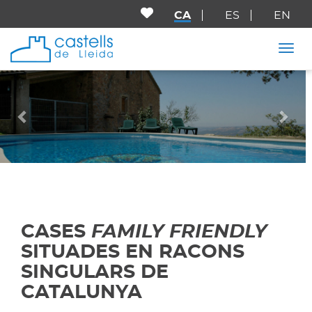
CA
ES
EN
Togg
Anterior
Seg
CASES
FAMILY FRIENDLY
SITUADES EN RACONS
SINGULARS DE
CATALUNYA