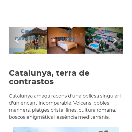
Cases
Cases
Anterior
Segü
Cases
rurals
rurals
rurals nens
parelles
families
Catalunya, terra de
contrastos
Catalunya amaga racons d'una bellesa singular i
d'un encant incomparable. Volcans, pobles
mariners, platges cristal·lines, cultura romana,
boscos enigmàtics i essència mediterrània.