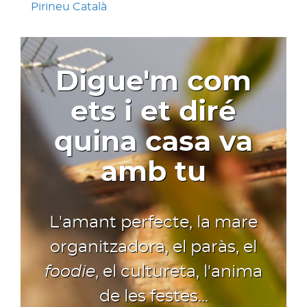
Pirineu Català
Digue'm com
ets i et diré
quina casa va
amb tu
L'amant perfecte, la mare
organitzadora, el paràs, el
foodie
, el cultureta, l'anima
de les festes...