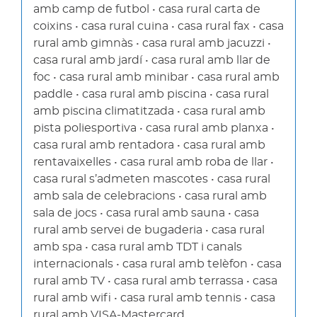
amb camp de futbol • casa rural carta de
coixins • casa rural cuina • casa rural fax • casa
rural amb gimnàs • casa rural amb jacuzzi •
casa rural amb jardí • casa rural amb llar de
foc • casa rural amb minibar • casa rural amb
paddle • casa rural amb piscina • casa rural
amb piscina climatitzada • casa rural amb
pista poliesportiva • casa rural amb planxa •
casa rural amb rentadora • casa rural amb
rentavaixelles • casa rural amb roba de llar •
casa rural s’admeten mascotes • casa rural
amb sala de celebracions • casa rural amb
sala de jocs • casa rural amb sauna • casa
rural amb servei de bugaderia • casa rural
amb spa • casa rural amb TDT i canals
internacionals • casa rural amb telèfon • casa
rural amb TV • casa rural amb terrassa • casa
rural amb wifi • casa rural amb tennis • casa
rural amb VISA-Mastercard