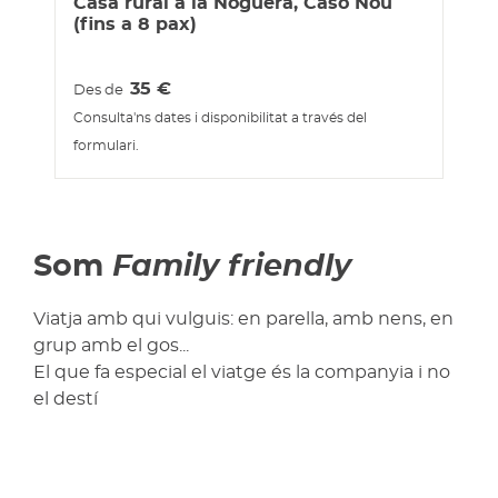
Casa rural a la Noguera, Caso Nou
(fins a 8 pax)
35
€
Des de
Consulta'ns dates i disponibilitat a través del
formulari.
Som
Family friendly
Viatja amb qui vulguis: en parella, amb nens, en
grup amb el gos...
El que fa especial el viatge és la companyia i no
el destí