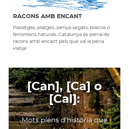
RACONS AMB ENCANT
Paisatges, platges, penya-segats, boscos o
fenòmens naturals. Catalunya és plena de
racons amb encant pels que val la pena
viatjar.
[Can], [Ca] o
[Cal]:
Mots plens d'història que