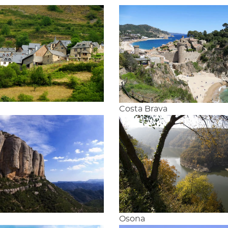
n
Costa Brava
Osona