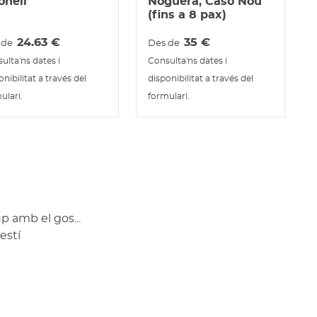
onell
Noguera, Caso Nou
(fins a 8 pax)
24.63
€
35
€
 de
Des de
ulta'ns dates i
Consulta'ns dates i
onibilitat a través del
disponibilitat a través del
ulari.
formulari.
p amb el gos...
estí