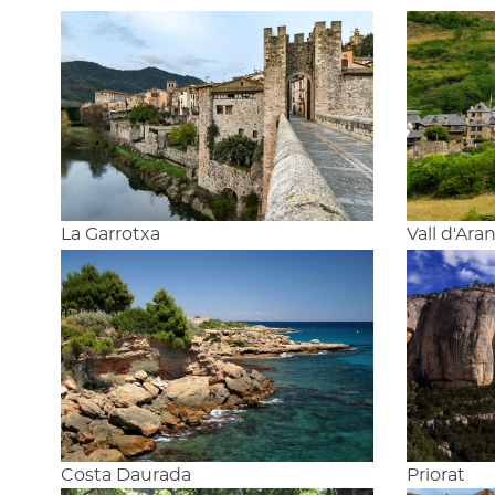
La Garrotxa
Vall d'Ara
Costa Daurada
Priorat