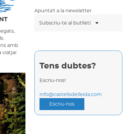
Apunta't a la newsletter
NT
Subscriu-te al butlletí
segats,
s.
cons amb
viatjar.
Tens dubtes?
Escriu-nos!
info@castellsdelleida.com
Escriu-nos