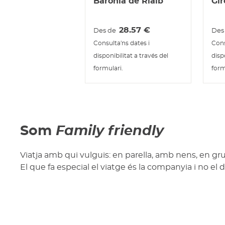
Baronia de Rialb
Gir
28.57
€
Des de
Des
Consulta'ns dates i
Cons
disponibilitat a través del
disp
formulari.
form
Som
Family friendly
Viatja amb qui vulguis: en parella, amb nens, en gru
El que fa especial el viatge és la companyia i no el d