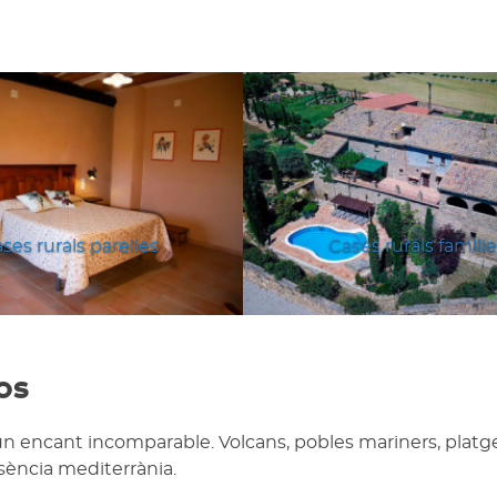
ses rurals parelles
Cases rurals famili
os
un encant incomparable. Volcans, pobles mariners, platg
ssència mediterrània.