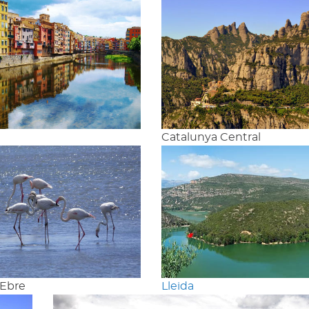
Catalunya Central
'Ebre
Lleida