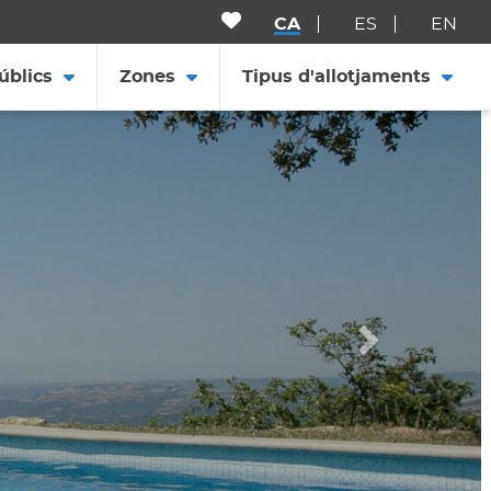
CA
ES
EN
úblics
Zones
Tipus d'allotjaments
Següent