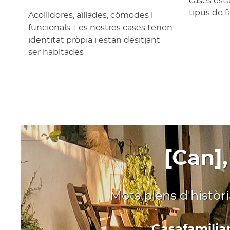
cases est
tipus de f
Acollidores, aïllades, còmodes i
funcionals. Les nostres cases tenen
identitat pròpia i estan desitjant
ser habitades
[Can],
Mots plens d'històr
Casafamiliar