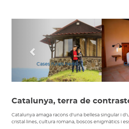
Anterior
Cases rurals nens
Ca
Catalunya, terra de contrast
Catalunya amaga racons d'una bellesa singular i d'
cristal·lines, cultura romana, boscos enigmàtics i e