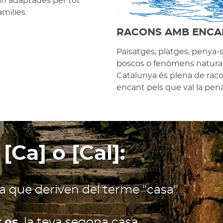
an adaptades per tot
amilies.
RACONS AMB ENCA
Paisatges, platges, penya-
boscos o fenòmens natural
Catalunya és plena de ra
encant pels que val la pena 
 [Ca] o [Cal]:
ia que deriven del terme "casa"
.es
, la teva segona casa