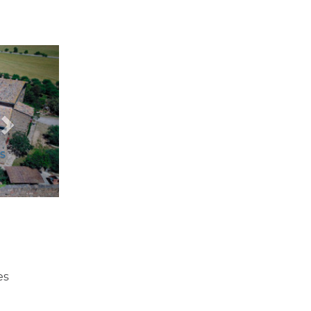
Següent
es
es