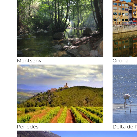
Montseny
Girona
Penedès
Delta de l