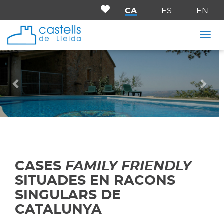
CA
ES
EN
Togg
Anterior
Seg
CASES
FAMILY FRIENDLY
SITUADES EN RACONS
SINGULARS DE
CATALUNYA