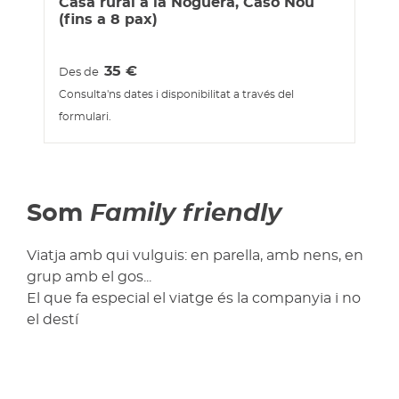
Casa rural a la Noguera, Caso Nou
(fins a 8 pax)
35
€
Des de
Consulta'ns dates i disponibilitat a través del
formulari.
Som
Family friendly
Viatja amb qui vulguis: en parella, amb nens, en
grup amb el gos...
El que fa especial el viatge és la companyia i no
el destí