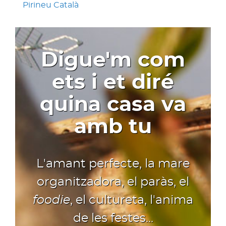
Pirineu Català
Digue'm com
ets i et diré
quina casa va
amb tu
L'amant perfecte, la mare
organitzadora, el paràs, el
foodie
, el cultureta, l'anima
de les festes...