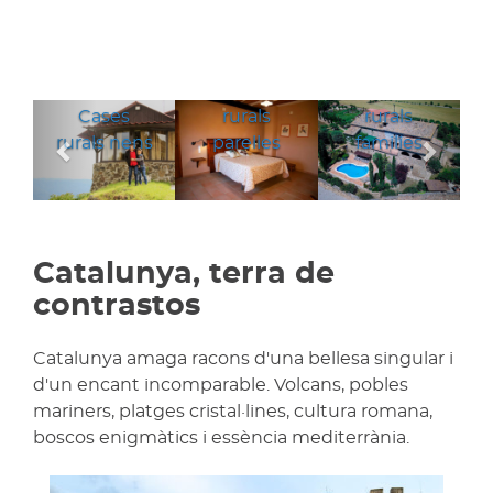
Cases
Cases
Anterior
Segü
Cases
rurals
rurals
rurals nens
parelles
families
Catalunya, terra de
contrastos
Catalunya amaga racons d'una bellesa singular i
d'un encant incomparable. Volcans, pobles
mariners, platges cristal·lines, cultura romana,
boscos enigmàtics i essència mediterrània.