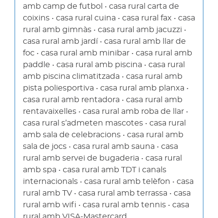
amb camp de futbol • casa rural carta de
coixins • casa rural cuina • casa rural fax • casa
rural amb gimnàs • casa rural amb jacuzzi •
casa rural amb jardí • casa rural amb llar de
foc • casa rural amb minibar • casa rural amb
paddle • casa rural amb piscina • casa rural
amb piscina climatitzada • casa rural amb
pista poliesportiva • casa rural amb planxa •
casa rural amb rentadora • casa rural amb
rentavaixelles • casa rural amb roba de llar •
casa rural s’admeten mascotes • casa rural
amb sala de celebracions • casa rural amb
sala de jocs • casa rural amb sauna • casa
rural amb servei de bugaderia • casa rural
amb spa • casa rural amb TDT i canals
internacionals • casa rural amb telèfon • casa
rural amb TV • casa rural amb terrassa • casa
rural amb wifi • casa rural amb tennis • casa
rural amb VISA-Mastercard