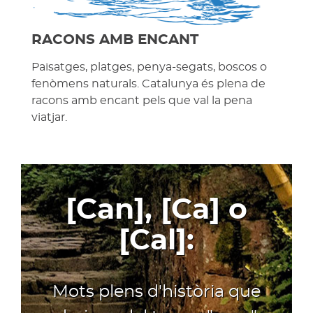
RACONS AMB ENCANT
Paisatges, platges, penya-segats, boscos o
fenòmens naturals. Catalunya és plena de
racons amb encant pels que val la pena
viatjar.
[Can], [Ca] o
[Cal]:
Mots plens d'història que