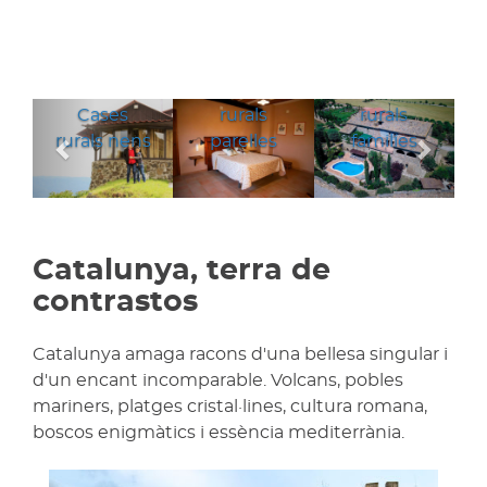
Cases
Cases
Anterior
Segü
Cases
rurals
rurals
rurals nens
parelles
families
Catalunya, terra de
contrastos
Catalunya amaga racons d'una bellesa singular i
d'un encant incomparable. Volcans, pobles
mariners, platges cristal·lines, cultura romana,
boscos enigmàtics i essència mediterrània.