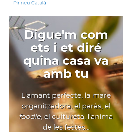
Pirineu Català
Digue'm com
ets i et diré
quina casa va
amb tu
L'amant perfecte, la mare
organitzadora, el paràs, el
foodie
, el cultureta, l'anima
de les festes...