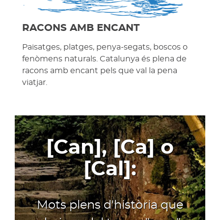
RACONS AMB ENCANT
Paisatges, platges, penya-segats, boscos o
fenòmens naturals. Catalunya és plena de
racons amb encant pels que val la pena
viatjar.
[Can], [Ca] o
[Cal]:
Mots plens d'història que