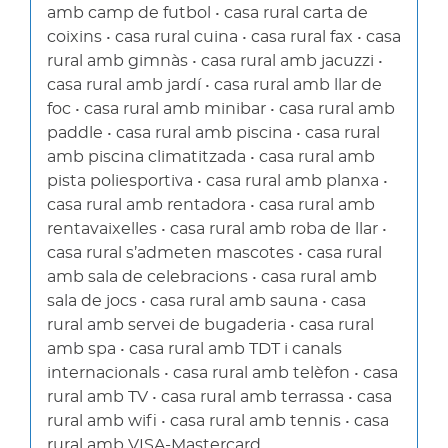
amb camp de futbol • casa rural carta de
coixins • casa rural cuina • casa rural fax • casa
rural amb gimnàs • casa rural amb jacuzzi •
casa rural amb jardí • casa rural amb llar de
foc • casa rural amb minibar • casa rural amb
paddle • casa rural amb piscina • casa rural
amb piscina climatitzada • casa rural amb
pista poliesportiva • casa rural amb planxa •
casa rural amb rentadora • casa rural amb
rentavaixelles • casa rural amb roba de llar •
casa rural s’admeten mascotes • casa rural
amb sala de celebracions • casa rural amb
sala de jocs • casa rural amb sauna • casa
rural amb servei de bugaderia • casa rural
amb spa • casa rural amb TDT i canals
internacionals • casa rural amb telèfon • casa
rural amb TV • casa rural amb terrassa • casa
rural amb wifi • casa rural amb tennis • casa
rural amb VISA-Mastercard