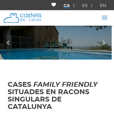
CA
ES
EN
Togg
Anterior
Seg
CASES
FAMILY FRIENDLY
SITUADES EN RACONS
SINGULARS DE
CATALUNYA