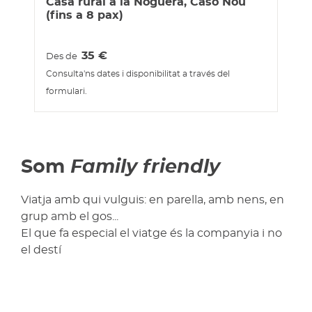
Casa rural a la Noguera, Caso Nou
(fins a 8 pax)
35
€
Des de
Consulta'ns dates i disponibilitat a través del
formulari.
Som
Family friendly
Viatja amb qui vulguis: en parella, amb nens, en
grup amb el gos...
El que fa especial el viatge és la companyia i no
el destí