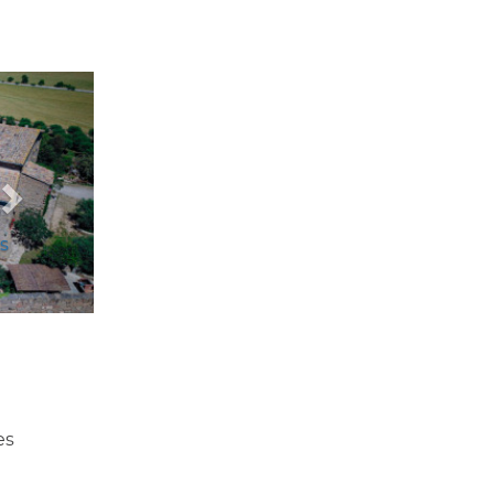
Següent
es
es