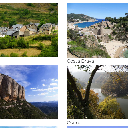
n
Costa Brava
Osona