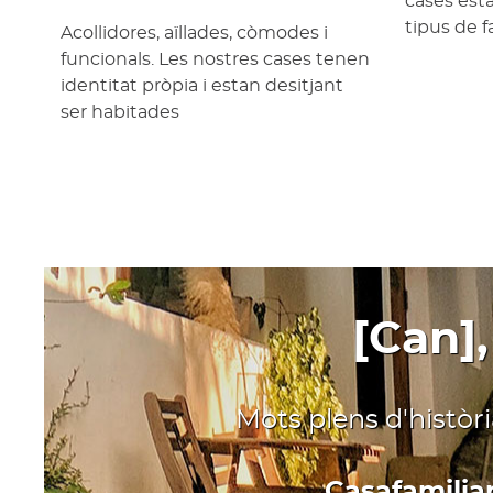
cases est
tipus de f
Acollidores, aïllades, còmodes i
funcionals. Les nostres cases tenen
identitat pròpia i estan desitjant
ser habitades
[Can],
Mots plens d'històr
Casafamiliar