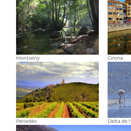
Montseny
Girona
Penedès
Delta de l