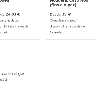
onell
Noguera, Caso Nou
(fins a 8 pax)
24.63
€
35
€
 de
Des de
ulta'ns dates i
Consulta'ns dates i
onibilitat a través del
disponibilitat a través del
ulari.
formulari.
p amb el gos...
estí