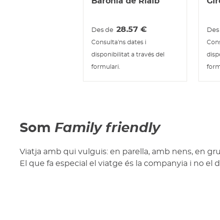
Baronia de Rialb
Gir
28.57
€
Des de
Des
Consulta'ns dates i
Cons
disponibilitat a través del
disp
formulari.
form
Som
Family friendly
Viatja amb qui vulguis: en parella, amb nens, en gru
El que fa especial el viatge és la companyia i no el d