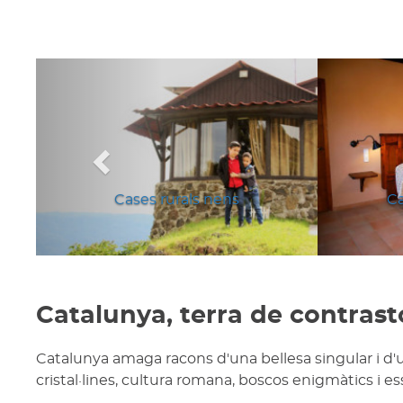
Anterior
Cases rurals nens
Ca
Catalunya, terra de contrast
Catalunya amaga racons d'una bellesa singular i d'
cristal·lines, cultura romana, boscos enigmàtics i e