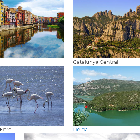
Catalunya Central
'Ebre
Lleida