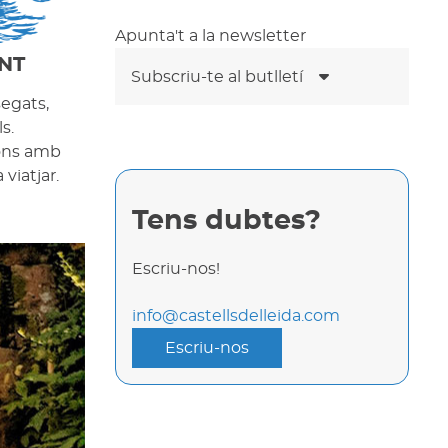
Apunta't a la newsletter
NT
Subscriu-te al butlletí
segats,
s.
cons amb
viatjar.
Tens dubtes?
Escriu-nos!
info@castellsdelleida.com
Escriu-nos