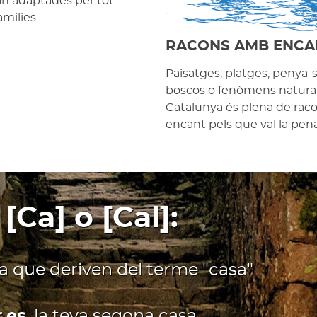
an adaptades per tot
amilies.
RACONS AMB ENCA
Paisatges, platges, penya-
boscos o fenòmens natural
Catalunya és plena de ra
encant pels que val la pena 
 [Ca] o [Cal]:
ia que deriven del terme "casa"
.es
, la teva segona casa