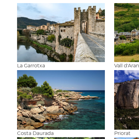
La Garrotxa
Vall d'Ara
Costa Daurada
Priorat