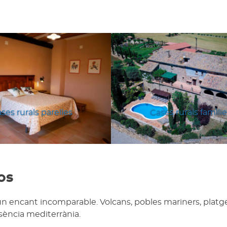
ses rurals parelles
Cases rurals famili
os
un encant incomparable. Volcans, pobles mariners, platg
ssència mediterrània.