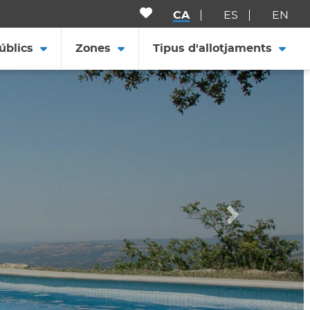
CA
ES
EN
úblics
Zones
Tipus d'allotjaments
Següent