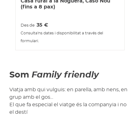
Casa rural a la Noguera, Caso Nou
(fins a 8 pax)
35
€
Des de
Consulta'ns dates i disponibilitat a través del
formulari.
Som
Family friendly
Viatja amb qui vulguis: en parella, amb nens, en
grup amb el gos...
El que fa especial el viatge és la companyia i no
el destí