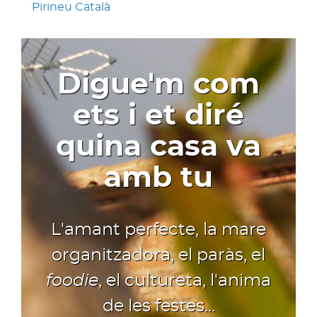
Pirineu Català
Digue'm com
ets i et diré
quina casa va
amb tu
L'amant perfecte, la mare
organitzadora, el paràs, el
foodie
, el cultureta, l'anima
de les festes...