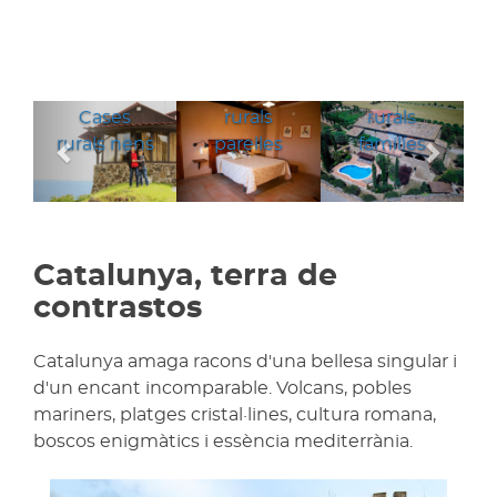
Cases
Cases
Anterior
Segü
Cases
rurals
rurals
rurals nens
parelles
families
Catalunya, terra de
contrastos
Catalunya amaga racons d'una bellesa singular i
d'un encant incomparable. Volcans, pobles
mariners, platges cristal·lines, cultura romana,
boscos enigmàtics i essència mediterrània.