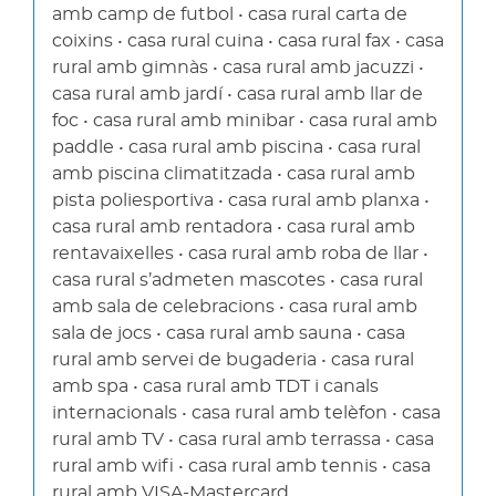
amb camp de futbol • casa rural carta de
coixins • casa rural cuina • casa rural fax • casa
rural amb gimnàs • casa rural amb jacuzzi •
casa rural amb jardí • casa rural amb llar de
foc • casa rural amb minibar • casa rural amb
paddle • casa rural amb piscina • casa rural
amb piscina climatitzada • casa rural amb
pista poliesportiva • casa rural amb planxa •
casa rural amb rentadora • casa rural amb
rentavaixelles • casa rural amb roba de llar •
casa rural s’admeten mascotes • casa rural
amb sala de celebracions • casa rural amb
sala de jocs • casa rural amb sauna • casa
rural amb servei de bugaderia • casa rural
amb spa • casa rural amb TDT i canals
internacionals • casa rural amb telèfon • casa
rural amb TV • casa rural amb terrassa • casa
rural amb wifi • casa rural amb tennis • casa
rural amb VISA-Mastercard