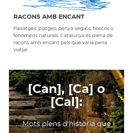
RACONS AMB ENCANT
Paisatges, platges, penya-segats, boscos o
fenòmens naturals. Catalunya és plena de
racons amb encant pels que val la pena
viatjar.
[Can], [Ca] o
[Cal]:
Mots plens d'història que