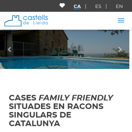
CA
ES
EN
Togg
Anterior
Seg
CASES
FAMILY FRIENDLY
SITUADES EN RACONS
SINGULARS DE
CATALUNYA