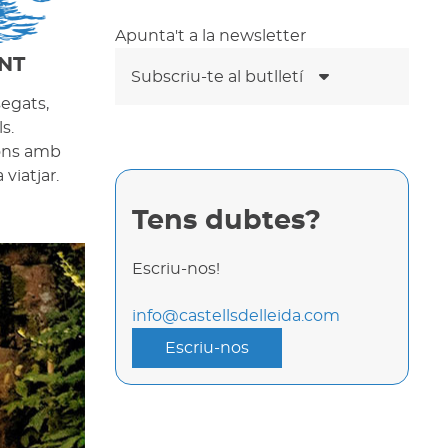
Apunta't a la newsletter
NT
Subscriu-te al butlletí
segats,
s.
cons amb
viatjar.
Tens dubtes?
Escriu-nos!
info@castellsdelleida.com
Escriu-nos