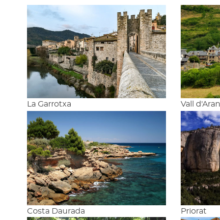
La Garrotxa
Vall d'Ara
Costa Daurada
Priorat