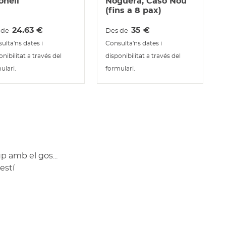
onell
Noguera, Caso Nou
(fins a 8 pax)
24.63
€
35
€
 de
Des de
ulta'ns dates i
Consulta'ns dates i
onibilitat a través del
disponibilitat a través del
ulari.
formulari.
p amb el gos...
estí