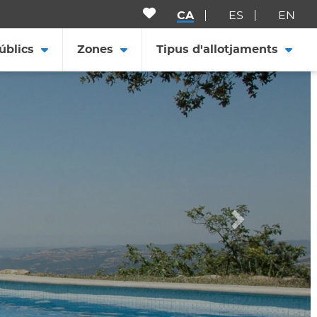
CA
ES
EN
úblics
Zones
Tipus d'allotjaments
Següent