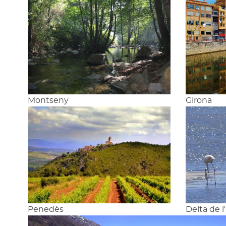
Montseny
Girona
Penedès
Delta de l