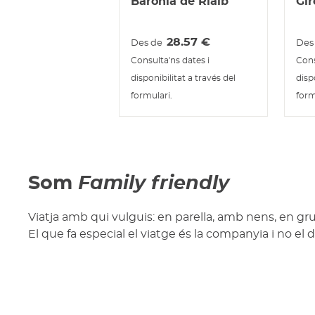
Baronia de Rialb
Gir
28.57
€
Des de
Des
Consulta'ns dates i
Cons
disponibilitat a través del
disp
formulari.
form
Som
Family friendly
Viatja amb qui vulguis: en parella, amb nens, en gru
El que fa especial el viatge és la companyia i no el d