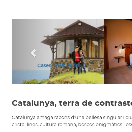
Anterior
Cases rurals nens
Ca
Catalunya, terra de contrast
Catalunya amaga racons d'una bellesa singular i d'
cristal·lines, cultura romana, boscos enigmàtics i e