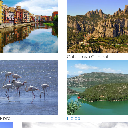
Catalunya Central
'Ebre
Lleida