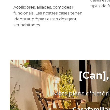
cases est
tipus de f
Acollidores, aïllades, còmodes i
funcionals. Les nostres cases tenen
identitat pròpia i estan desitjant
ser habitades
[Can],
Mots plens d'històr
Casafamiliar