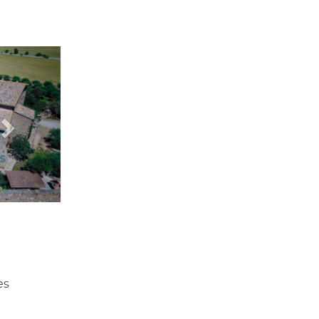
Següent
es
es