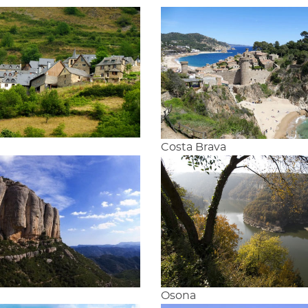
n
Costa Brava
Osona