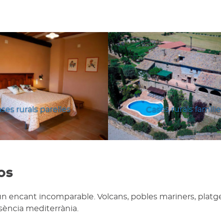
ses rurals parelles
Cases rurals famili
os
un encant incomparable. Volcans, pobles mariners, platg
ssència mediterrània.