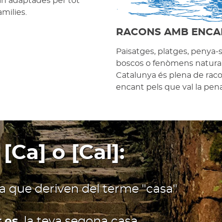
an adaptades per tot
amilies.
RACONS AMB ENCA
Paisatges, platges, penya-
boscos o fenòmens natural
Catalunya és plena de ra
encant pels que val la pena 
 [Ca] o [Cal]:
ia que deriven del terme "casa"
.es
, la teva segona casa