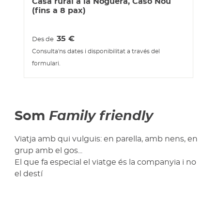
Casa rural a la Noguera, Caso Nou
(fins a 8 pax)
35
€
Des de
Consulta'ns dates i disponibilitat a través del
formulari.
Som
Family friendly
Viatja amb qui vulguis: en parella, amb nens, en
grup amb el gos...
El que fa especial el viatge és la companyia i no
el destí