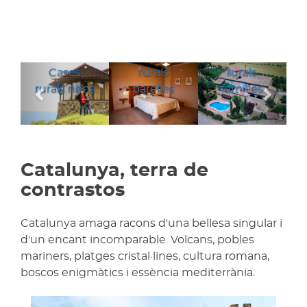
Cases
Cases
Anterior
Segü
Cases
rurals
rurals
rurals nens
parelles
families
Catalunya, terra de
contrastos
Catalunya amaga racons d'una bellesa singular i
d'un encant incomparable. Volcans, pobles
mariners, platges cristal·lines, cultura romana,
boscos enigmàtics i essència mediterrània.