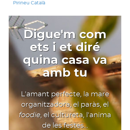
Pirineu Català
Digue'm com
ets i et diré
quina casa va
amb tu
L'amant perfecte, la mare
organitzadora, el paràs, el
foodie
, el cultureta, l'anima
de les festes...