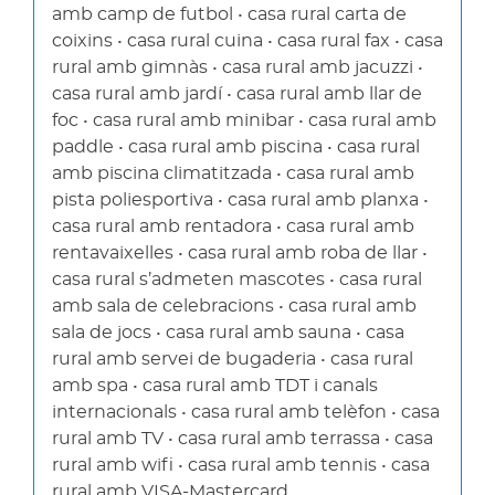
amb camp de futbol • casa rural carta de
coixins • casa rural cuina • casa rural fax • casa
rural amb gimnàs • casa rural amb jacuzzi •
casa rural amb jardí • casa rural amb llar de
foc • casa rural amb minibar • casa rural amb
paddle • casa rural amb piscina • casa rural
amb piscina climatitzada • casa rural amb
pista poliesportiva • casa rural amb planxa •
casa rural amb rentadora • casa rural amb
rentavaixelles • casa rural amb roba de llar •
casa rural s’admeten mascotes • casa rural
amb sala de celebracions • casa rural amb
sala de jocs • casa rural amb sauna • casa
rural amb servei de bugaderia • casa rural
amb spa • casa rural amb TDT i canals
internacionals • casa rural amb telèfon • casa
rural amb TV • casa rural amb terrassa • casa
rural amb wifi • casa rural amb tennis • casa
rural amb VISA-Mastercard