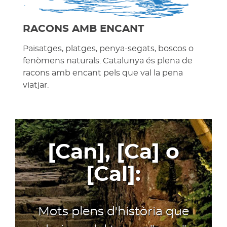
RACONS AMB ENCANT
Paisatges, platges, penya-segats, boscos o
fenòmens naturals. Catalunya és plena de
racons amb encant pels que val la pena
viatjar.
[Can], [Ca] o
[Cal]:
Mots plens d'història que