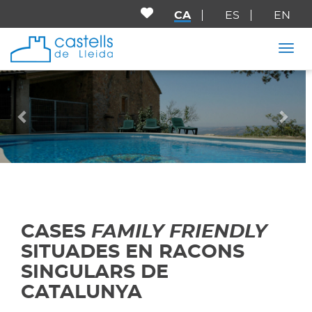
CA
ES
EN
Togg
Anterior
Seg
CASES
FAMILY FRIENDLY
SITUADES EN RACONS
SINGULARS DE
CATALUNYA