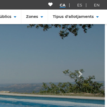
CA
ES
EN
úblics
Zones
Tipus d'allotjaments
Següent