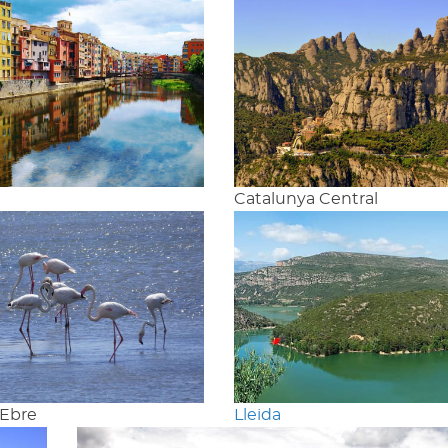
Catalunya Central
'Ebre
Lleida