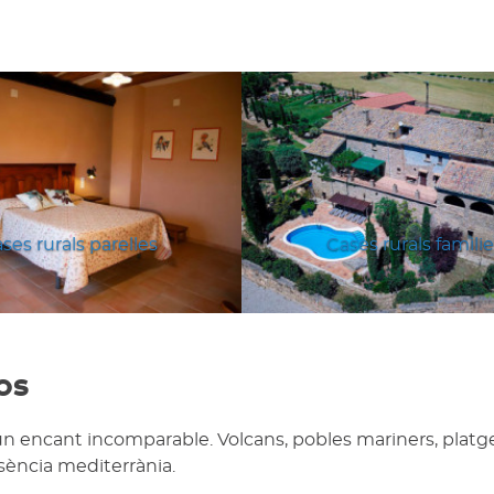
ses rurals parelles
Cases rurals famili
os
un encant incomparable. Volcans, pobles mariners, platg
ssència mediterrània.