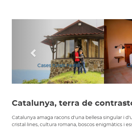
Anterior
Cases rurals nens
Ca
Catalunya, terra de contrast
Catalunya amaga racons d'una bellesa singular i d'
cristal·lines, cultura romana, boscos enigmàtics i e