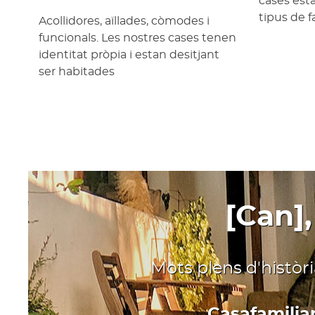
cases est
tipus de f
Acollidores, aïllades, còmodes i
funcionals. Les nostres cases tenen
identitat pròpia i estan desitjant
ser habitades
[Can],
Mots plens d'històr
Casafamiliar