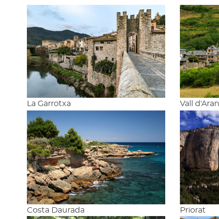
La Garrotxa
Vall d'Ara
Costa Daurada
Priorat