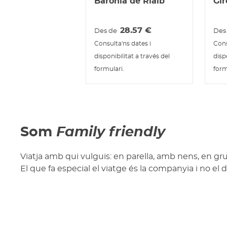
Baronia de Rialb
Gir
28.57
€
Des de
Des
Consulta'ns dates i
Cons
disponibilitat a través del
disp
formulari.
form
Som
Family friendly
Viatja amb qui vulguis: en parella, amb nens, en gru
El que fa especial el viatge és la companyia i no el d