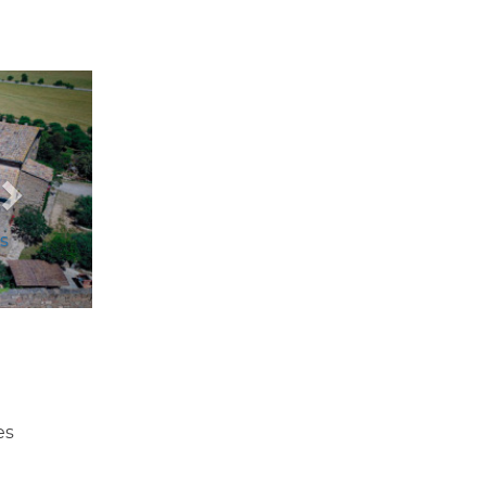
Següent
es
es