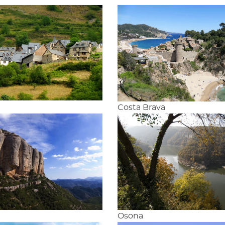
n
Costa Brava
Osona