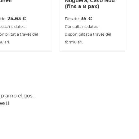
onell
Noguera, Caso Nou
(fins a 8 pax)
24.63
€
35
€
 de
Des de
ulta'ns dates i
Consulta'ns dates i
onibilitat a través del
disponibilitat a través del
ulari.
formulari.
p amb el gos...
estí