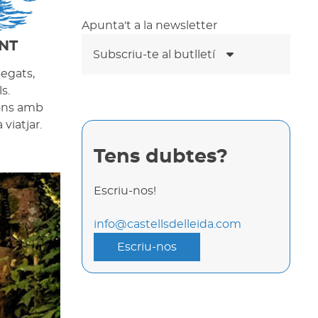
Apunta't a la newsletter
NT
Subscriu-te al butlletí
segats,
s.
cons amb
viatjar.
Tens dubtes?
Escriu-nos!
info@castellsdelleida.com
Escriu-nos