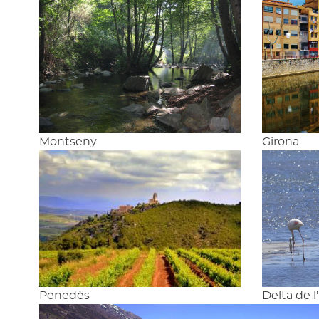
Montseny
Girona
Penedès
Delta de l