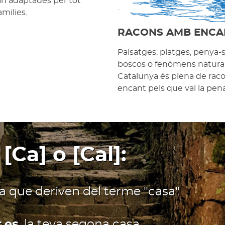
an adaptades per tot
amilies.
RACONS AMB ENCA
Paisatges, platges, penya-
boscos o fenòmens natural
Catalunya és plena de ra
encant pels que val la pena 
 [Ca] o [Cal]:
ia que deriven del terme "casa"
.es
, la teva segona casa