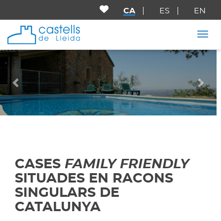
CA
ES
EN
Togg
Anterior
Seg
CASES
FAMILY FRIENDLY
SITUADES EN RACONS
SINGULARS DE
CATALUNYA