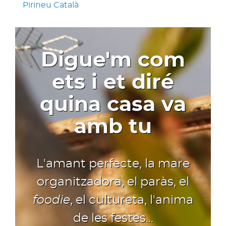
Pirineu Català
Digue'm com
ets i et diré
quina casa va
amb tu
L'amant perfecte, la mare
organitzadora, el paràs, el
foodie
, el cultureta, l'anima
de les festes...