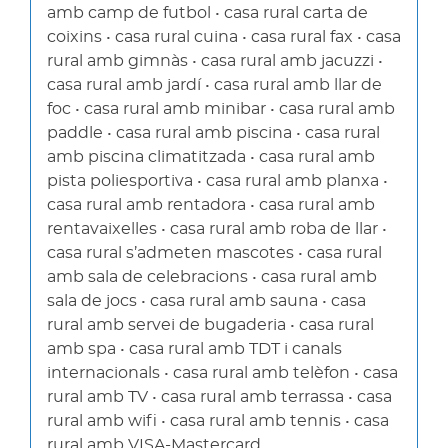
amb camp de futbol • casa rural carta de
coixins • casa rural cuina • casa rural fax • casa
rural amb gimnàs • casa rural amb jacuzzi •
casa rural amb jardí • casa rural amb llar de
foc • casa rural amb minibar • casa rural amb
paddle • casa rural amb piscina • casa rural
amb piscina climatitzada • casa rural amb
pista poliesportiva • casa rural amb planxa •
casa rural amb rentadora • casa rural amb
rentavaixelles • casa rural amb roba de llar •
casa rural s’admeten mascotes • casa rural
amb sala de celebracions • casa rural amb
sala de jocs • casa rural amb sauna • casa
rural amb servei de bugaderia • casa rural
amb spa • casa rural amb TDT i canals
internacionals • casa rural amb telèfon • casa
rural amb TV • casa rural amb terrassa • casa
rural amb wifi • casa rural amb tennis • casa
rural amb VISA-Mastercard