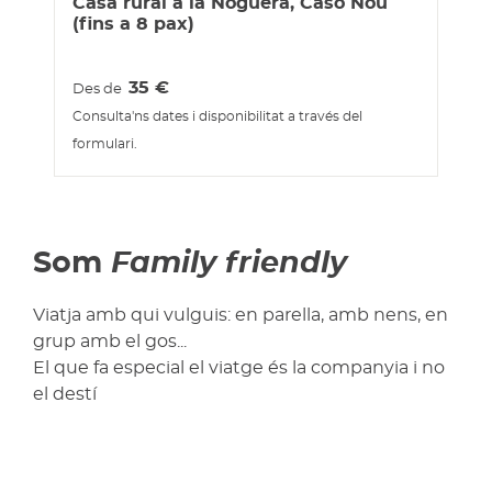
Casa rural a la Noguera, Caso Nou
(fins a 8 pax)
35
€
Des de
Consulta'ns dates i disponibilitat a través del
formulari.
Som
Family friendly
Viatja amb qui vulguis: en parella, amb nens, en
grup amb el gos...
El que fa especial el viatge és la companyia i no
el destí