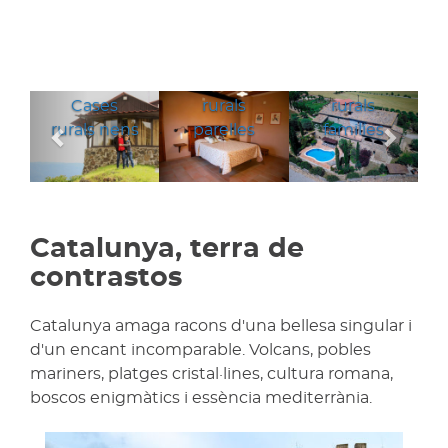
Cases
Cases
Anterior
Segü
Cases
rurals
rurals
rurals nens
parelles
families
Catalunya, terra de
contrastos
Catalunya amaga racons d'una bellesa singular i
d'un encant incomparable. Volcans, pobles
mariners, platges cristal·lines, cultura romana,
boscos enigmàtics i essència mediterrània.