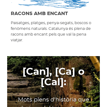
RACONS AMB ENCANT
Paisatges, platges, penya-segats, boscos o
fenòmens naturals. Catalunya és plena de
racons amb encant pels que val la pena
viatjar.
[Can], [Ca] o
[Cal]:
Mots plens d'història que