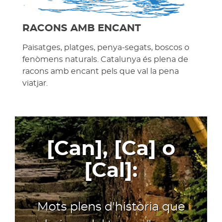
RACONS AMB ENCANT
Paisatges, platges, penya-segats, boscos o
fenòmens naturals. Catalunya és plena de
racons amb encant pels que val la pena
viatjar.
[Can], [Ca] o
[Cal]:
Mots plens d'història que