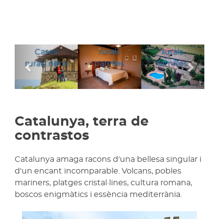
Cases
Cases
Anterior
Segü
Cases
rurals
rurals
rurals nens
parelles
families
Catalunya, terra de
contrastos
Catalunya amaga racons d'una bellesa singular i
d'un encant incomparable. Volcans, pobles
mariners, platges cristal·lines, cultura romana,
boscos enigmàtics i essència mediterrània.