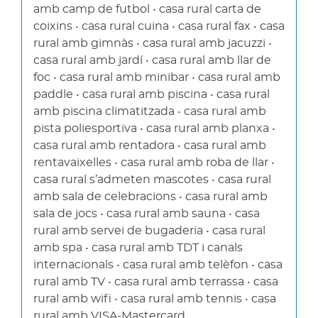
amb camp de futbol • casa rural carta de
coixins • casa rural cuina • casa rural fax • casa
rural amb gimnàs • casa rural amb jacuzzi •
casa rural amb jardí • casa rural amb llar de
foc • casa rural amb minibar • casa rural amb
paddle • casa rural amb piscina • casa rural
amb piscina climatitzada • casa rural amb
pista poliesportiva • casa rural amb planxa •
casa rural amb rentadora • casa rural amb
rentavaixelles • casa rural amb roba de llar •
casa rural s’admeten mascotes • casa rural
amb sala de celebracions • casa rural amb
sala de jocs • casa rural amb sauna • casa
rural amb servei de bugaderia • casa rural
amb spa • casa rural amb TDT i canals
internacionals • casa rural amb telèfon • casa
rural amb TV • casa rural amb terrassa • casa
rural amb wifi • casa rural amb tennis • casa
rural amb VISA-Mastercard