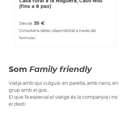
Casa rural a la Noguera, Caso Nou
(fins a 8 pax)
35
€
Des de
Consulta'ns dates i disponibilitat a través del
formulari.
Som
Family friendly
Viatja amb qui vulguis: en parella, amb nens, en
grup amb el gos...
El que fa especial el viatge és la companyia i no
el destí