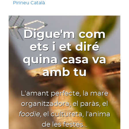
Pirineu Català
Digue'm com
ets i et diré
quina casa va
amb tu
L'amant perfecte, la mare
organitzadora, el paràs, el
foodie
, el cultureta, l'anima
de les festes...