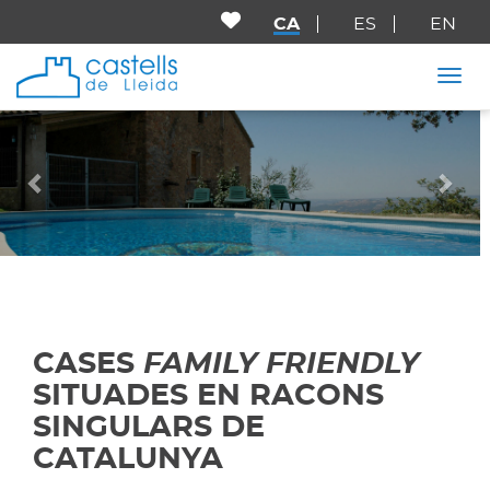
CA
ES
EN
Togg
Anterior
Seg
CASES
FAMILY FRIENDLY
SITUADES EN RACONS
SINGULARS DE
CATALUNYA