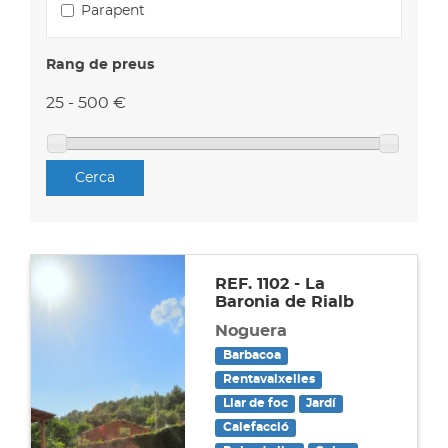
Parapent
Rang de preus
25 - 500 €
Cerca
REF. 1102 - La
Baronia de Rialb
Noguera
Barbacoa
Rentavaixelles
Llar de foc
Jardí
Calefacció