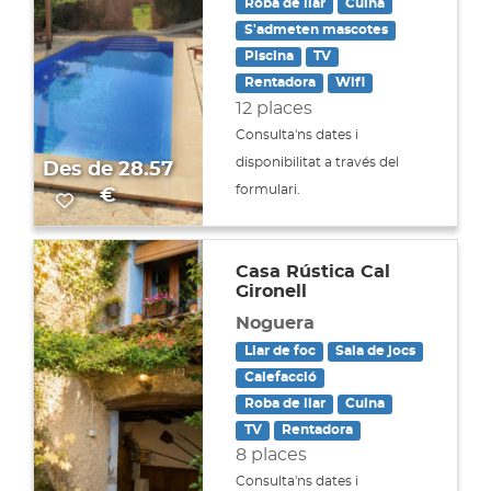
Roba de llar
Cuina
S'admeten mascotes
Piscina
TV
Rentadora
Wifi
12 places
Consulta'ns dates i
disponibilitat a través del
Des de
28.57
formulari.
€
Casa Rústica Cal
Gironell
Noguera
Llar de foc
Sala de jocs
Calefacció
Roba de llar
Cuina
TV
Rentadora
8 places
Consulta'ns dates i