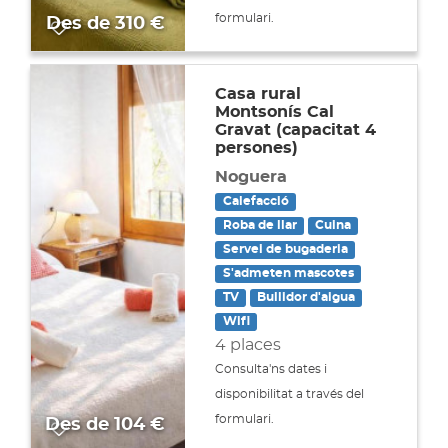
formulari.
Des de
310 €
Casa rural
Montsonís Cal
Gravat (capacitat 4
persones)
Noguera
Calefacció
Roba de llar
Cuina
Servei de bugaderia
S'admeten mascotes
TV
Bullidor d'aigua
Wifi
4 places
Consulta'ns dates i
disponibilitat a través del
formulari.
Des de
104 €