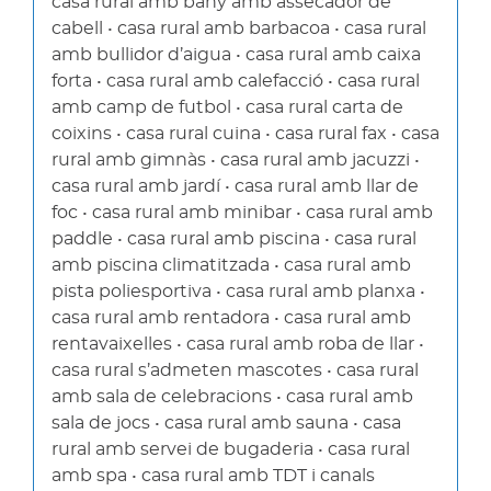
casa rural amb bany amb assecador de
cabell • casa rural amb barbacoa • casa rural
amb bullidor d’aigua • casa rural amb caixa
forta • casa rural amb calefacció • casa rural
amb camp de futbol • casa rural carta de
coixins • casa rural cuina • casa rural fax • casa
rural amb gimnàs • casa rural amb jacuzzi •
casa rural amb jardí • casa rural amb llar de
foc • casa rural amb minibar • casa rural amb
paddle • casa rural amb piscina • casa rural
amb piscina climatitzada • casa rural amb
pista poliesportiva • casa rural amb planxa •
casa rural amb rentadora • casa rural amb
rentavaixelles • casa rural amb roba de llar •
casa rural s’admeten mascotes • casa rural
amb sala de celebracions • casa rural amb
sala de jocs • casa rural amb sauna • casa
rural amb servei de bugaderia • casa rural
amb spa • casa rural amb TDT i canals