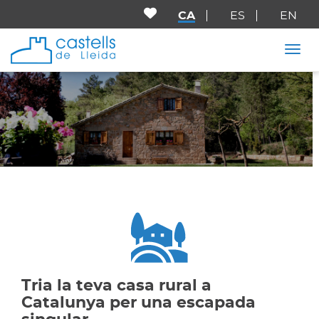
CA
ES
EN
Togg
Tria la teva casa rural a
Catalunya per una escapada