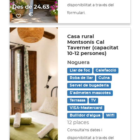
disponibilitat a través del
Des de
24.63
formulari.
€
Casa rural
Montsonís Cal
Taverner (capacitat
10-12 persones)
Noguera
Llar de foc
Calefacció
Roba de llar
Cuina
Servei de bugaderia
S'admeten mascotes
Terrassa
TV
VISA-Mastercard
Bullidor d'aigua
Wifi
12 places
Consulta'ns dates i
disponibilitat a través del