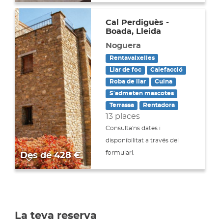
Cal Perdiguès -
Boada, Lleida
Noguera
Rentavaixelles
Llar de foc
Calefacció
Roba de llar
Cuina
S'admeten mascotes
Terrassa
Rentadora
13 places
Consulta'ns dates i
disponibilitat a través del
formulari.
Des de
428 €
La teva reserva