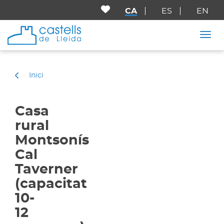
CA
ES
EN
Togg
Inici
Casa
rural
Montsonís
Cal
Taverner
(capacitat
10-
12