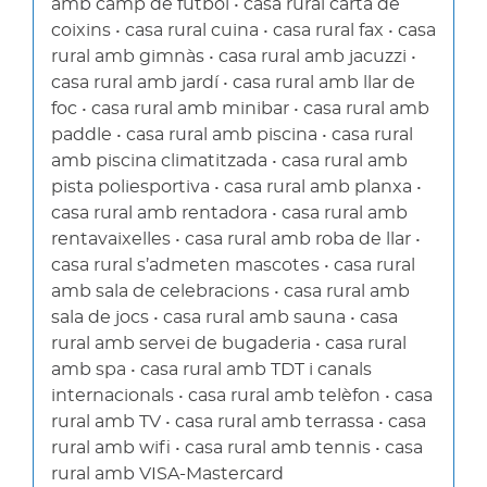
amb camp de futbol • casa rural carta de
coixins • casa rural cuina • casa rural fax • casa
rural amb gimnàs • casa rural amb jacuzzi •
casa rural amb jardí • casa rural amb llar de
foc • casa rural amb minibar • casa rural amb
paddle • casa rural amb piscina • casa rural
amb piscina climatitzada • casa rural amb
pista poliesportiva • casa rural amb planxa •
casa rural amb rentadora • casa rural amb
rentavaixelles • casa rural amb roba de llar •
casa rural s’admeten mascotes • casa rural
amb sala de celebracions • casa rural amb
sala de jocs • casa rural amb sauna • casa
rural amb servei de bugaderia • casa rural
amb spa • casa rural amb TDT i canals
internacionals • casa rural amb telèfon • casa
rural amb TV • casa rural amb terrassa • casa
rural amb wifi • casa rural amb tennis • casa
rural amb VISA-Mastercard