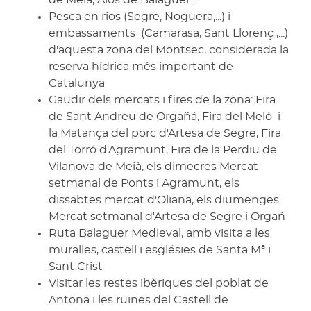
de Meià, Alòs de Balaguer...
Pesca en rios (Segre, Noguera,...) i
embassaments (Camarasa, Sant Llorenç ,...)
d'aquesta zona del Montsec, considerada la
reserva hídrica més important de
Catalunya
Gaudir dels mercats i fires de la zona: Fira
de Sant Andreu de Orgañá, Fira del Meló i
la Matança del porc d'Artesa de Segre, Fira
del Torró d'Agramunt, Fira de la Perdiu de
Vilanova de Meià, els dimecres Mercat
setmanal de Ponts i Agramunt, els
dissabtes mercat d'Oliana, els diumenges
Mercat setmanal d'Artesa de Segre i Orgañ
Ruta Balaguer Medieval, amb visita a les
muralles, castell i esglésies de Santa Mª i
Sant Crist
Visitar les restes ibèriques del poblat de
Antona i les ruïnes del Castell de